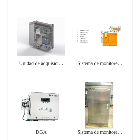
Unidad de adquisición
Sistema de monitoreo
de PD
en línea para
interruptores
reguladores de tensión
con carga
DGA
Sistema de monitoreo
en línea de gases