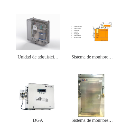
frecuencia
Unidad de adquisición
Sistema de monitoreo
de PD
en línea para
interruptores
reguladores de tensión
con carga
DGA
Sistema de monitoreo
en línea de gases