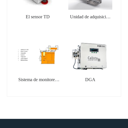
El sensor TD
Unidad de adquisición
de PD
Sistema de monitoreo
DGA
en línea para
interruptores
reguladores de tensión
con carga