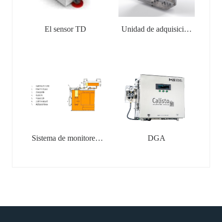
El sensor TD
Unidad de adquisición
de PD
Sistema de monitoreo
DGA
en línea para
interruptores
reguladores de tensión
con carga